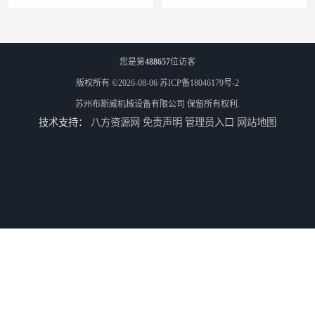
您是第
488657
位访客
版权所有 ©2026-08-06
苏ICP备18046179号-2
苏州布斯威机械设备有限公司
保留所有权利.
技术支持：
八方资源网
免责声明
管理员入口
网站地图
淮北伺服压力机生产线 5T精密伺服压力机 布斯威机械设备
扬州伺服压力机生产线 5T精密伺服压力机 布斯威机械设备