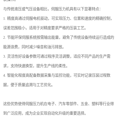
与传统液压或气压设备相比，伺服压力机具有以下显著特点：
1. 精度高通过伺服电机驱动，可实现压力、位置和速度的精确控制，
误差范围极小，适用于对精度要求严格的压装工艺。
2. 节能环保伺服系统按需输出能量，避免了传统设备持续运行造成的
能源浪费，同时减少噪音和油污排放。
3. 灵活性好设备参数可通过程序灵活调整，适应不同产品的生产需
求，支持快速换型，提升生产线的柔性。
4. 智能化程度高配备数据采集与监控功能，可实时记录压装过程数
据，便于质量追溯与工艺优化。
这些优势使得伺服压力机在电子、汽车零部件、五金、塑料等行业得
到广泛应用，成为企业实现自动化升级的重要选择。