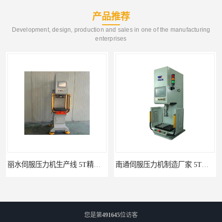
产品推荐
Development, design, production and sales in one of the manufacturing
enterprises
水伺服压力机生产线 5T精密伺服压力机 布斯威机械设备
南通伺服压力机制造厂家 5T精密伺服压力机 布斯威机械设备
您是第
491645
位访客