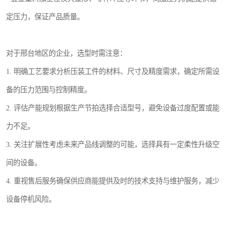
定压力，保证产品质量。
对于邢台地区的企业，选型时需注意：
1. 明确工艺要求分析压装工件的材料、尺寸及精度需求，确定所需设
备的压力范围与控制精度。
2. 评估产能规划根据生产节拍选择合适型号，避免设备过度配置或能
力不足。
3. 关注扩展性考虑未来产品线调整的可能，选择具有一定柔性升级空
间的设备。
4. 重视售后服务确保供应商能提供及时的技术支持与维护服务，减少
设备停机风险。