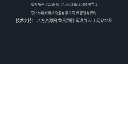
版权所有 ©2026-08-07
苏ICP备18046179号-2
苏州布斯威机械设备有限公司
保留所有权利.
技术支持：
八方资源网
免责声明
管理员入口
网站地图
池州伺服压力机生产线 5T精密伺服压力机 布斯威机械设备
山东伺服压力机制造厂家 5T精密伺服压力机 布斯威机械设备
淮北伺服压力机生产线 5T精密伺服压力机 布斯威机械设备
扬州伺服压力机生产线 5T精密伺服压力机 布斯威机械设备