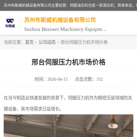
苏州布斯威机械设备有限公司
Suzhou Busiwei Machinery Equipment Co., Ltd.
当前位置：
首页
>
公司动态
> 邢台伺服压力机市场价格
单柱油压机-C型油压机
邢台伺服压力机市场价格
数控油压机-伺服油压机
时间：2026-04-15
点击次数：332
气压机-气动压床
伺服压力机
在当今制造业快速发展的背景下，伺服压力机作为精密压装领域的关
键设备，其市场需求日益增长。