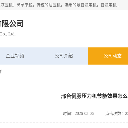
苏州布斯威机械设备有限公司主要经营：伺服油压机也是一款液压机；简单来说，传统的油压机，选用的是普通电机，普通电机容易发热，容易烧坏。伺服油压机采用先进的伺服电机，一般选用汇川 、日本大金、台达等品牌。伺服电机配套伺服泵还有伺服驱动器等部件，这样机器的电机过热，能耗的控制、机器工作的噪音都得到了完美的解决。
有限公司
o., Ltd.
企业视频
公司介绍
公司动态
样
邢台伺服压力机节能效果怎么
时间：2026-03-06
点击次数：23