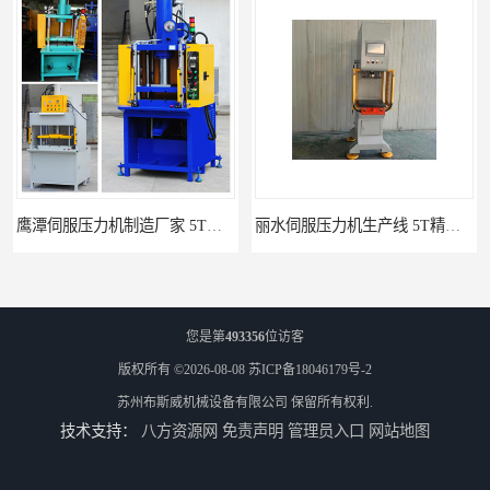
丽水伺服压力机生产线 5T精密伺服压力机 布斯威机械设备
南通伺服压力机制造厂家 5T精密伺服压力机 布斯威机械设备
您是第
493356
位访客
版权所有 ©2026-08-08
苏ICP备18046179号-2
苏州布斯威机械设备有限公司
保留所有权利.
技术支持：
八方资源网
免责声明
管理员入口
网站地图