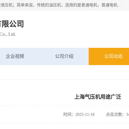
苏州布斯威机械设备有限公司主要经营：伺服油压机也是一款液压机；简单来说，传统的油压机，选用的是普通电机，普通电机容易发热，容易烧坏。伺服油压机采用先进的伺服电机，一般选用汇川 、日本大金、台达等品牌。伺服电机配套伺服泵还有伺服驱动器等部件，这样机器的电机过热，能耗的控制、机器工作的噪音都得到了完美的解决。
有限公司
o., Ltd.
企业视频
公司介绍
公司动态
上海气压机用途广泛
时间：2025-11-18
点击次数：34