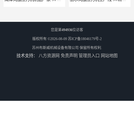
您是第
494936
位访客
版权所有 ©2026-08-09
苏ICP备18046179号-2
苏州布斯威机械设备有限公司
保留所有权利.
技术支持：
八方资源网
免责声明
管理员入口
网站地图
池州伺服压力机生产线 5T精密伺服压力机 布斯威机械设备
山东伺服压力机制造厂家 5T精密伺服压力机 布斯威机械设备