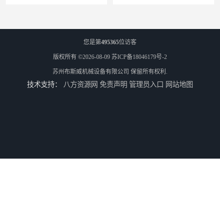
您是第
495365
位访客
版权所有 ©2026-08-09
苏ICP备18046179号-2
苏州布斯威机械设备有限公司
保留所有权利.
技术支持：
八方资源网
免责声明
管理员入口
网站地图
池州伺服压力机生产线 5T精密伺服压力机 布斯威机械设备
山东伺服压力机制造厂家 5T精密伺服压力机 布斯威机械设备