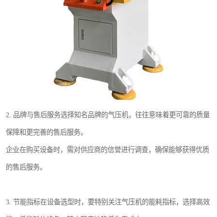
2. 品牌与售后服务选择知名品牌的气压机，往往意味着更可靠的质量
保障和更完善的售后服务。
企业在购买设备时，需对供应商的信誉进行调查，确保能够获得优质
的售后服务。
3. 节能指标在设备选型时，要特别关注气压机的能耗指标，选择高效