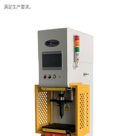
满足生产要求。