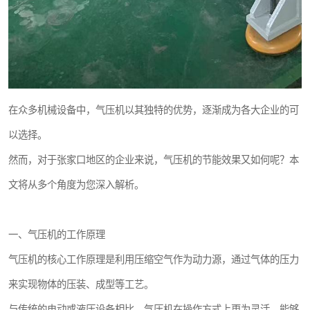
在众多机械设备中，气压机以其独特的优势，逐渐成为各大企业的可
以选择。
然而，对于张家口地区的企业来说，气压机的节能效果又如何呢？本
文将从多个角度为您深入解析。
一、气压机的工作原理
气压机的核心工作原理是利用压缩空气作为动力源，通过气体的压力
来实现物体的压装、成型等工艺。
与传统的电动或液压设备相比，气压机在操作方式上更为灵活，能够