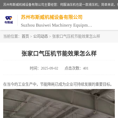
苏州布斯威机械设备有限公司
Suzhou Busiwei Machinery Equipment Co., Ltd.
当前位置：
首页
>
公司动态
> 张家口气压机节能效果怎么样
单柱油压机-C型油压机
张家口气压机节能效果怎么样
数控油压机-伺服油压机
时间：2025-09-02
点击次数：401
气压机-气动压床
伺服压力机
在当今的工业生产中，节能降耗已成为企业可持续发展的重要目标。