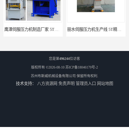
丽水伺服压力机生产线 5T精密伺服压力机 布斯威机械设备
南通伺服压力机制造厂家 5T精密伺服压力机 布斯威机械设备
您是第
496244
位访客
版权所有 ©2026-08-10
苏ICP备18046179号-2
苏州布斯威机械设备有限公司
保留所有权利.
技术支持：
八方资源网
免责声明
管理员入口
网站地图
池州伺服压力机生产线 5T精密伺服压力机 布斯威机械设备
山东伺服压力机制造厂家 5T精密伺服压力机 布斯威机械设备