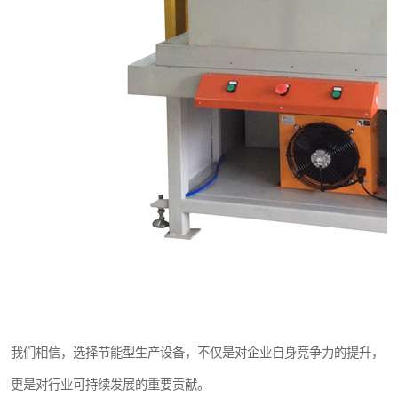
我们相信，选择节能型生产设备，不仅是对企业自身竞争力的提升，
更是对行业可持续发展的重要贡献。