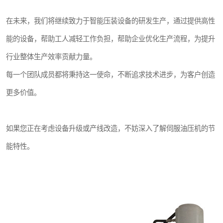
在未来，我们将继续致力于智能压装设备的研发生产，通过提供高性
能的设备，帮助工人减轻工作负担，帮助企业优化生产流程，为提升
行业整体生产效率贡献力量。
每一个团队成员都将秉持这一使命，不断追求技术进步，为客户创造
更多价值。
如果您正在考虑设备升级或产线改造，不妨深入了解伺服油压机的节
能特性。