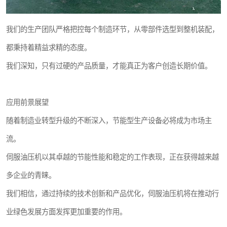
我们的生产团队严格把控每个制造环节，从零部件选型到整机装配，
都秉持着精益求精的态度。
我们深知，只有过硬的产品质量，才能真正为客户创造长期价值。
应用前景展望
随着制造业转型升级的不断深入，节能型生产设备必将成为市场主
流。
伺服油压机以其卓越的节能性能和稳定的工作表现，正在获得越来越
多企业的青睐。
我们相信，通过持续的技术创新和产品优化，伺服油压机将在推动行
业绿色发展方面发挥更加重要的作用。