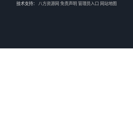
技术支持：
八方资源网
免责声明
管理员入口
网站地图
扬州伺服压力机生产线 5T精密伺服压力机 布斯威机械设备
六安伺服压力机制造厂家 5T精密伺服压力机 布斯威机械设备
漳州伺服压力机制造厂家 5T精密伺服压力机 布斯威机械设备
连云港伺服压力机制造厂家 伺服控制系统 布斯威机械设备