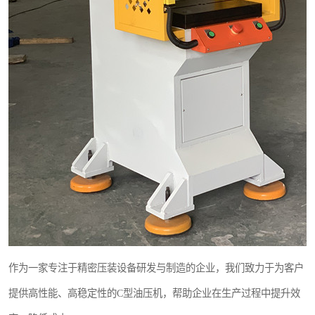
作为一家专注于精密压装设备研发与制造的企业，我们致力于为客户
提供高性能、高稳定性的C型油压机，帮助企业在生产过程中提升效