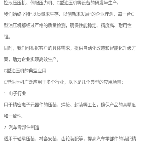
控液压压机、伺服压力机、C型油压机等设备的研发与生产。
我们始终坚持“以质量求生存、以创新求发展”的企业理念，每一台C
型油压机都经过严格的质量检测，确保性能稳定、精度高、耐用性
强。
同时，我们可根据客户的具体需求，提供自动化改造和智能化升级方
案，助力企业实现高效生产。
C型油压机的典型应用
C型油压机广泛应用于多个行业，以下是几个典型的应用场景：
1. 电子行业
用于精密电子元器件的压装、焊接、封装等工艺，确保产品的高精度
和一致性。
2. 汽车零部件制造
适用于轴承压装、衬套安装、齿轮装配等，提高汽车零部件的装配精