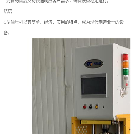
- 完善的售后支持快速响应客户需求，确保设备稳定运行。
结语
C型油压机以其简单、经济、实用的特点，成为现代制造业**的设
备。