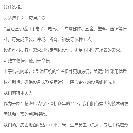
较佳选择。
3. 适应性强，应用广泛
C型油压机适用于电子、电气、汽车零部件、五金、塑料、压铸等行
业，可完成压装、冲裁、折弯、铆接等多种工艺。
设备可根据客户需求进行定制化设计，满足不同生产场景的需求。
4. 维护便捷，使用寿命长
由于结构简单，C型油压机的维护保养更加方便，关键部件采用优质
材料制造，确保设备长期稳定运行，降低企业的设备维护成本。
我们的技术实力
作为一家在精密压装行业深耕多年的企业，我们拥有强大的技术研发
团队和丰富的制造经验。
我们的厂房占地面积达1500平方米，生产员工20余人，专注于精密数