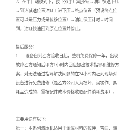
2）在半自动模式下，按下双手启动按钮→油缸快速下压
→到达减速位置油缸工进下压→终点位置（预设终点位
置可以是压力或是位移位置）→油缸保压计时→时间
到，油缸快速回到原点位置并停止。

售后服务：

1.	设备自到乙方验收日起，整机免费保修一年，出现
故障乙方通知后甲方1小时内回应提出技术指导和维修方
案，对无法通过指导解决问题的在24小时内赶到现场对
设备进行免费维修（是乙方公司人为损坏、误操作、易
耗品造成的，需按配件成本价格收取配件消耗费用）。

主要用途有以下:

第一：本系列液压机适用于金属材料的拉伸，弯曲、翻