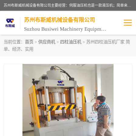
苏州布斯威机械设备有限公司主要经营：伺服油压机也是一款液压机；简单来说，传统的油压机，选用的是普通电机，普通电机容易发热，容易烧坏。伺服油压机采用先进的伺服电机，一般选用汇川 、日本大金、台达等品牌。伺服电机配套伺服泵还有伺服驱动器等部件，这样机器的电机过热，能耗的控制、机器工作的噪音都得到了完美的解决。
苏州布斯威机械设备有限公司
Suzhou Busiwei Machinery Equipment Co., Ltd.
当前位置：
首页
>
供应商机
>
四柱油压机
> 苏州四柱油压机厂家 简
单、经济、实用
单柱油压机-C型油压机
四柱油压机
数控油压机-伺服油压机
伺服压力机-电子压力机
气压机-气动压床
精密伺服压力机
伺服压力机