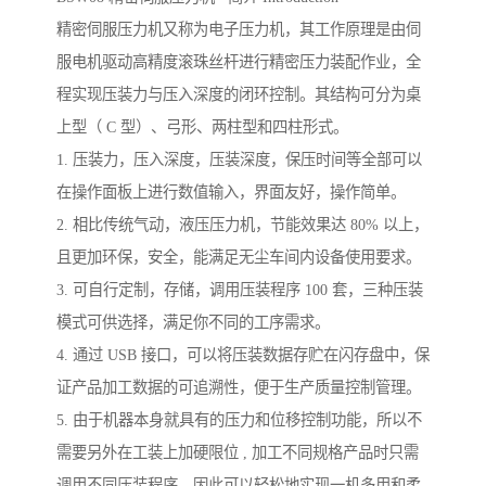
精密伺服压力机又称为电子压力机，其工作原理是由伺
服电机驱动高精度滚珠丝杆进行精密压力装配作业，全
程实现压装力与压入深度的闭环控制。其结构可分为桌
上型（ C 型）、弓形、两柱型和四柱形式。
1. 压装力，压入深度，压装深度，保压时间等全部可以
在操作面板上进行数值输入，界面友好，操作简单。
2. 相比传统气动，液压压力机，节能效果达 80% 以上，
且更加环保，安全，能满足无尘车间内设备使用要求。
3. 可自行定制，存储，调用压装程序 100 套，三种压装
模式可供选择，满足你不同的工序需求。
4. 通过 USB 接口，可以将压装数据存贮在闪存盘中，保
证产品加工数据的可追溯性，便于生产质量控制管理。
5. 由于机器本身就具有的压力和位移控制功能，所以不
需要另外在工装上加硬限位 , 加工不同规格产品时只需
调用不同压装程序，因此可以轻松地实现一机多用和柔