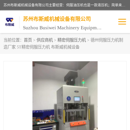
苏州布斯威机械设备有限公司主要经营：伺服油压机也是一款液压机；简单来说，传统的油压机，选用的是普通电机，普通电机容易发热，容易烧坏。伺服油压机采用先进的伺服电机，一般选用汇川 、日本大金、台达等品牌。伺服电机配套伺服泵还有伺服驱动器等部件，这样机器的电机过热，能耗的控制、机器工作的噪音都得到了完美的解决。
苏州布斯威机械设备有限公司
Suzhou Busiwei Machinery Equipment Co., Ltd.
当前位置：
首页
>
供应商机
>
精密伺服压力机
> 德州伺服压力机制
造厂家 5T精密伺服压力机 布斯威机械设备
单柱油压机-C型油压机
四柱油压机
数控油压机-伺服油压机
伺服压力机-电子压力机
气压机-气动压床
精密伺服压力机
伺服压力机