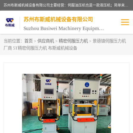
苏州布斯威机械设备有限公司主要经营：伺服油压机也是一款液压机；简单来说，传统的油压机，选用的是普通电机，普通电机容易发热，容易烧坏。伺服油压机采用先进的伺服电机，一般选用汇川 、日本大金、台达等品牌。伺服电机配套伺服泵还有伺服驱动器等部件，这样机器的电机过热，能耗的控制、机器工作的噪音都得到了完美的解决。
苏州布斯威机械设备有限公司
Suzhou Busiwei Machinery Equipment Co., Ltd.
当前位置：
首页
>
供应商机
>
精密伺服压力机
> 景德镇伺服压力机
厂商 5T精密伺服压力机 布斯威机械设备
单柱油压机-C型油压机
四柱油压机
数控油压机-伺服油压机
伺服压力机-电子压力机
气压机-气动压床
精密伺服压力机
伺服压力机