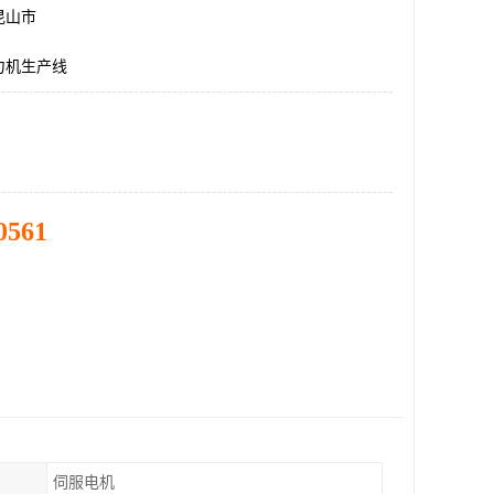
昆山市
力机生产线
0561
伺服电机