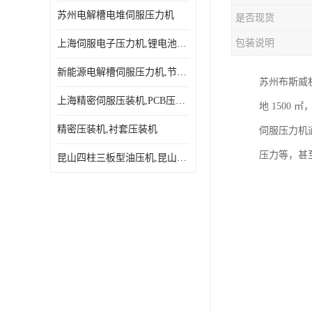
苏州电解槽电堆伺服压力机
是否现货
包装说明
上海伺服电子压力机,锂电池伺服压力机 用途广发操作简单
新能源电解槽伺服压力机,节能效果达80%以上
苏州布斯威
上海精密伺服压装机,PCB压接机,线路板压接机
地 1500 
精密压装机,衬套压装机
伺服压力机
压力等，甚
昆山四柱三板型油压机,昆山精密伺服压力机