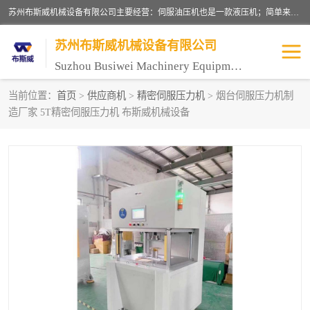
苏州布斯威机械设备有限公司主要经营：伺服油压机也是一款液压机；简单来说，传统的油压机，选用的是普通电机，普通电机容易发热，容易烧坏。伺服油压机采用先进的伺服电机，一般选用汇川 、日本大金、台达等品牌。伺服电机配套伺服泵还有伺服驱动器等部件，这样机器的电机过热，能耗的控制、机器工作的噪音都得到了完美的解决。
苏州布斯威机械设备有限公司
Suzhou Busiwei Machinery Equipment Co., Ltd.
当前位置：
首页
>
供应商机
>
精密伺服压力机
> 烟台伺服压力机制
造厂家 5T精密伺服压力机 布斯威机械设备
单柱油压机-C型油压机
四柱油压机
数控油压机-伺服油压机
伺服压力机-电子压力机
气压机-气动压床
精密伺服压力机
伺服压力机