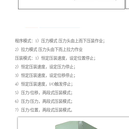
程序模式：1）压力模式 压力头由上而下压装作业；
2）拉力模式 压力头由下而上拉力作业
压装模式：1）恒定压装速度，设定位置停止；
2）恒定压装速度，设定压力停止；
3）恒定压装速度，设定位移停止；
4）恒定压装速度，I/O触发停止；
5）压力/位移，两段式压装模式；
6）压力/压力，两段式压装模式；
7）压力/位置，两段式压装模式。