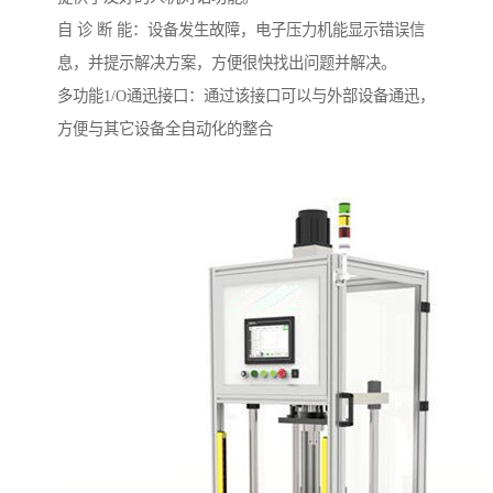
自 诊 断 能：设备发生故障，电子压力机能显示错误信
息，并提示解决方案，方便很快找出问题并解决。
多功能1/O通迅接口：通过该接口可以与外部设备通迅，
方便与其它设备全自动化的整合