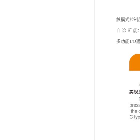
触摸式控制
自 诊 断
多功能1/