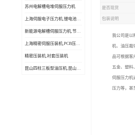
苏州电解槽电堆伺服压力机
是否现货
包装说明
上海伺服电子压力机,锂电池伺服压力机 用途广发操作简单
新能源电解槽伺服压力机,节能效果达80%以上
我公司是以精
上海精密伺服压装机,PCB压接机,线路板压接机
机、油压裁
精密压装机,衬套压装机
品可根据客
五金、塑料
昆山四柱三板型油压机,昆山精密伺服压力机
伺服压力机
压力等，甚