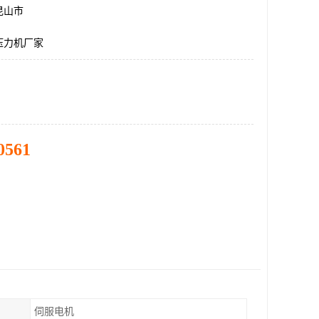
昆山市
压力机厂家
0561
伺服电机