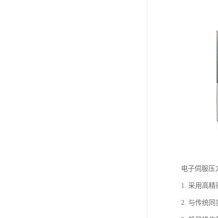
电子伺服压
1. 采用高
2. 与传统