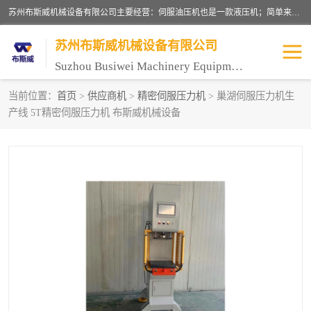
苏州布斯威机械设备有限公司主要经营：伺服油压机也是一款液压机；简单来说，传统的油压机，选用的是普通电机，普通电机容易发热，容易烧坏。伺服油压机采用先进的伺服电机，一般选用汇川 、日本大金、台达等品牌。伺服电机配套伺服泵还有伺服驱动器等部件，这样机器的电机过热，能耗的控制、机器工作的噪音都得到了完美的解决。
苏州布斯威机械设备有限公司
Suzhou Busiwei Machinery Equipment Co., Ltd.
当前位置：
首页
>
供应商机
>
精密伺服压力机
> 巢湖伺服压力机生
产线 5T精密伺服压力机 布斯威机械设备
单柱油压机-C型油压机
四柱油压机
数控油压机-伺服油压机
伺服压力机-电子压力机
气压机-气动压床
精密伺服压力机
伺服压力机