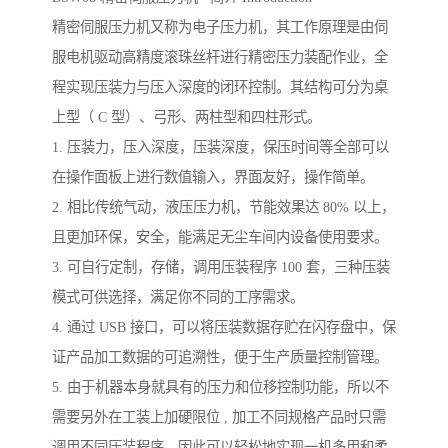
精密伺服压力机又称为电子压力机，其工作原理是由伺
服电机驱动高精度滚珠丝杆进行精密压力装配作业，全
程实现压装力与压入深度的闭环控制。其结构可分为桌
上型（ C 型）、弓形、两柱型和四柱形式。
1. 压装力，压入深度，压装深度，保压时间等全部可以
在操作面板上进行数值输入，界面友好，操作简单。
2. 相比传统气动，液压压力机，节能效果达 80% 以上，
且更加环保，安全，能满足无尘车间内设备使用要求。
3. 可自行定制，存储，调用压装程序 100 套，三种压装
模式可供选择，满足你不同的工序需求。
4. 通过 USB 接口，可以将压装数据存贮在闪存盘中，保
证产品加工数据的可追溯性，便于生产质量控制管理。
5. 由于机器本身就具有的压力和位移控制功能，所以不
需要另外在工装上加硬限位 , 加工不同规格产品时只需
调用不同压装程序，因此可以轻松地实现一机多用和柔