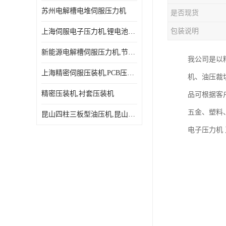
苏州电解槽电堆伺服压力机
是否现货
包装说明
上海伺服电子压力机,锂电池伺服压力机 用途广发操作简单
新能源电解槽伺服压力机,节能效果达80%以上
我公司是以精
上海精密伺服压装机,PCB压接机,线路板压接机
机、油压裁
精密压装机,衬套压装机
品可根据客
五金、塑料
昆山四柱三板型油压机,昆山精密伺服压力机
电子压力机