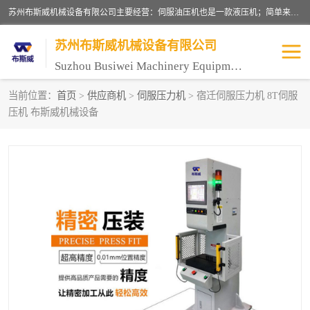
苏州布斯威机械设备有限公司主要经营：伺服油压机也是一款液压机；简单来说，传统的油压机，选用的是普通电机，普通电机容易发热，容易烧坏。伺服油压机采用先进的伺服电机，一般选用汇川 、日本大金、台达等品牌。伺服电机配套伺服泵还有伺服驱动器等部件，这样机器的电机过热，能耗的控制、机器工作的噪音都得到了完美的解决。
苏州布斯威机械设备有限公司
Suzhou Busiwei Machinery Equipment Co., Ltd.
当前位置：
首页
>
供应商机
>
伺服压力机
> 宿迁伺服压力机 8T伺服
压机 布斯威机械设备
单柱油压机-C型油压机
四柱油压机
数控油压机-伺服油压机
伺服压力机-电子压力机
气压机-气动压床
精密伺服压力机
伺服压力机