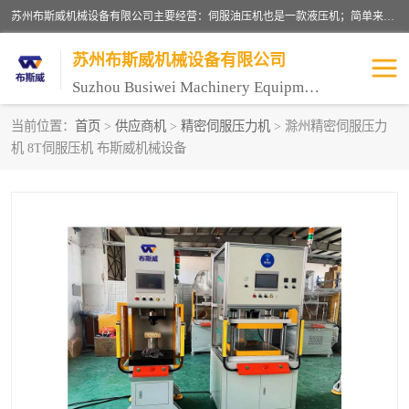
苏州布斯威机械设备有限公司主要经营：伺服油压机也是一款液压机；简单来说，传统的油压机，选用的是普通电机，普通电机容易发热，容易烧坏。伺服油压机采用先进的伺服电机，一般选用汇川 、日本大金、台达等品牌。伺服电机配套伺服泵还有伺服驱动器等部件，这样机器的电机过热，能耗的控制、机器工作的噪音都得到了完美的解决。
苏州布斯威机械设备有限公司
Suzhou Busiwei Machinery Equipment Co., Ltd.
当前位置：
首页
>
供应商机
>
精密伺服压力机
> 滁州精密伺服压力
机 8T伺服压机 布斯威机械设备
单柱油压机-C型油压机
四柱油压机
数控油压机-伺服油压机
伺服压力机-电子压力机
气压机-气动压床
精密伺服压力机
伺服压力机