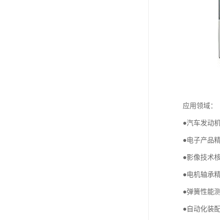
应用领域：
●汽车发动
●电子产品
●影像技术
●电机轴承
●弹簧性能
●自动化装