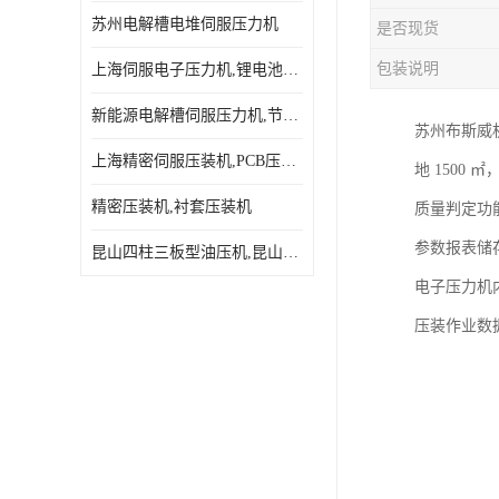
苏州电解槽电堆伺服压力机
是否现货
包装说明
上海伺服电子压力机,锂电池伺服压力机 用途广发操作简单
新能源电解槽伺服压力机,节能效果达80%以上
苏州布斯威
上海精密伺服压装机,PCB压接机,线路板压接机
地 1500 
精密压装机,衬套压装机
质量判定功
参数报表储
昆山四柱三板型油压机,昆山精密伺服压力机
电子压力机
压装作业数