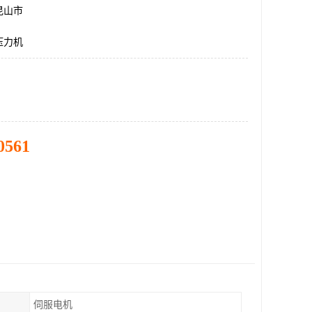
昆山市
压力机
0561
伺服电机