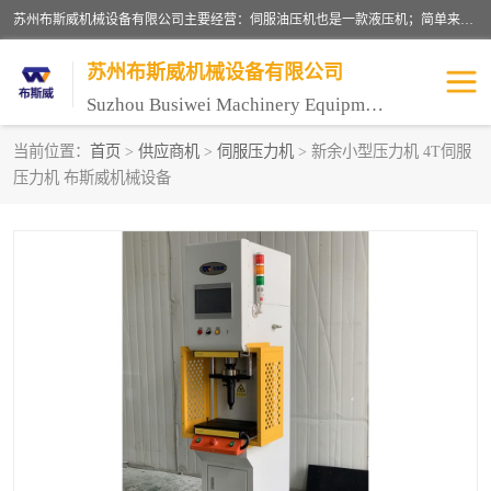
苏州布斯威机械设备有限公司主要经营：伺服油压机也是一款液压机；简单来说，传统的油压机，选用的是普通电机，普通电机容易发热，容易烧坏。伺服油压机采用先进的伺服电机，一般选用汇川 、日本大金、台达等品牌。伺服电机配套伺服泵还有伺服驱动器等部件，这样机器的电机过热，能耗的控制、机器工作的噪音都得到了完美的解决。
苏州布斯威机械设备有限公司
Suzhou Busiwei Machinery Equipment Co., Ltd.
当前位置：
首页
>
供应商机
>
伺服压力机
> 新余小型压力机 4T伺服
压力机 布斯威机械设备
单柱油压机-C型油压机
四柱油压机
数控油压机-伺服油压机
伺服压力机-电子压力机
气压机-气动压床
精密伺服压力机
伺服压力机