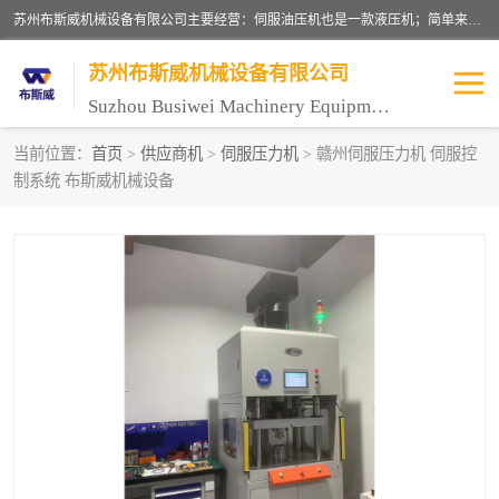
苏州布斯威机械设备有限公司主要经营：伺服油压机也是一款液压机；简单来说，传统的油压机，选用的是普通电机，普通电机容易发热，容易烧坏。伺服油压机采用先进的伺服电机，一般选用汇川 、日本大金、台达等品牌。伺服电机配套伺服泵还有伺服驱动器等部件，这样机器的电机过热，能耗的控制、机器工作的噪音都得到了完美的解决。
苏州布斯威机械设备有限公司
Suzhou Busiwei Machinery Equipment Co., Ltd.
当前位置：
首页
>
供应商机
>
伺服压力机
> 赣州伺服压力机 伺服控
制系统 布斯威机械设备
单柱油压机-C型油压机
四柱油压机
数控油压机-伺服油压机
伺服压力机-电子压力机
气压机-气动压床
精密伺服压力机
伺服压力机