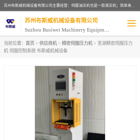
苏州布斯威机械设备有限公司主要经营：伺服油压机也是一款液压机；简单来说，传统的油压机，选用的是普通电机，普通电机容易发热，容易烧坏。伺服油压机采用先进的伺服电机，一般选用汇川 、日本大金、台达等品牌。伺服电机配套伺服泵还有伺服驱动器等部件，这样机器的电机过热，能耗的控制、机器工作的噪音都得到了完美的解决。
苏州布斯威机械设备有限公司
Suzhou Busiwei Machinery Equipment Co., Ltd.
当前位置：
首页
>
供应商机
>
精密伺服压力机
> 芜湖精密伺服压力
机 伺服控制系统 布斯威机械设备
单柱油压机-C型油压机
四柱油压机
数控油压机-伺服油压机
伺服压力机-电子压力机
气压机-气动压床
精密伺服压力机
伺服压力机