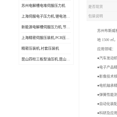
苏州电解槽电堆伺服压力机
是否现货
包装说明
上海伺服电子压力机,锂电池伺服压力机 用途广发操作简单
新能源电解槽伺服压力机,节能效果达80%以上
苏州布斯威
上海精密伺服压装机,PCB压接机,线路板压接机
地 1500 
精密压装机,衬套压装机
应用领域：
●汽车发动
昆山四柱三板型油压机,昆山精密伺服压力机
●电子产品
●影像技术
●电机轴承
●弹簧性能
●自动化装
●科研及应