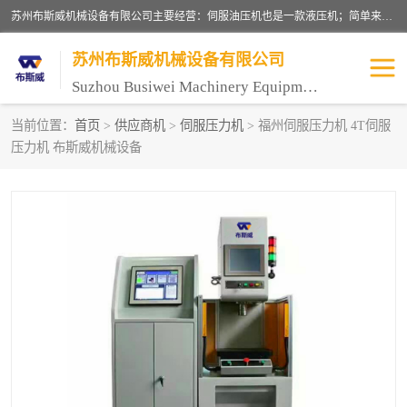
苏州布斯威机械设备有限公司主要经营：伺服油压机也是一款液压机；简单来说，传统的油压机，选用的是普通电机，普通电机容易发热，容易烧坏。伺服油压机采用先进的伺服电机，一般选用汇川 、日本大金、台达等品牌。伺服电机配套伺服泵还有伺服驱动器等部件，这样机器的电机过热，能耗的控制、机器工作的噪音都得到了完美的解决。
苏州布斯威机械设备有限公司
Suzhou Busiwei Machinery Equipment Co., Ltd.
当前位置：
首页
>
供应商机
>
伺服压力机
> 福州伺服压力机 4T伺服
压力机 布斯威机械设备
单柱油压机-C型油压机
四柱油压机
数控油压机-伺服油压机
伺服压力机-电子压力机
气压机-气动压床
精密伺服压力机
伺服压力机