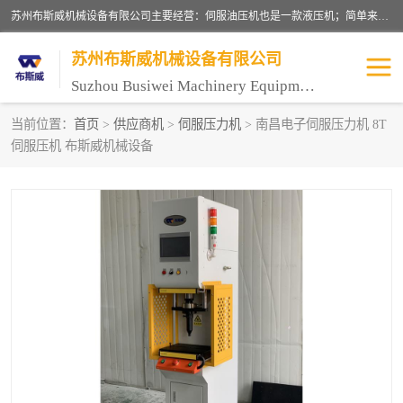
苏州布斯威机械设备有限公司主要经营：伺服油压机也是一款液压机；简单来说，传统的油压机，选用的是普通电机，普通电机容易发热，容易烧坏。伺服油压机采用先进的伺服电机，一般选用汇川 、日本大金、台达等品牌。伺服电机配套伺服泵还有伺服驱动器等部件，这样机器的电机过热，能耗的控制、机器工作的噪音都得到了完美的解决。
苏州布斯威机械设备有限公司
Suzhou Busiwei Machinery Equipment Co., Ltd.
当前位置：
首页
>
供应商机
>
伺服压力机
> 南昌电子伺服压力机 8T
伺服压机 布斯威机械设备
单柱油压机-C型油压机
四柱油压机
数控油压机-伺服油压机
伺服压力机-电子压力机
气压机-气动压床
精密伺服压力机
伺服压力机