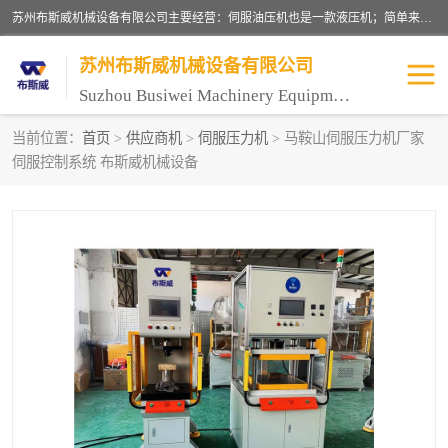
苏州布斯威机械设备有限公司主要经营：伺服油压机也是一款液压机；简单来说，传统的油压机，选用的是普通电机，普通电机容易发热，容易烧坏。伺服油压机采用先进的伺服电机，一般选用汇川 、日本大金、台达等品牌。伺服电机配套伺服泵还有伺服驱动器等部件，这样机器的电机过热，能耗的控制、机器工作的噪音都得到了完美的解决。
苏州布斯威机械设备有限公司
Suzhou Busiwei Machinery Equipment Co., Ltd.
当前位置：
首页
>
供应商机
>
伺服压力机
> 马鞍山伺服压力机厂家
伺服控制系统 布斯威机械设备
单柱油压机-C型油压机
四柱油压机
数控油压机-伺服油压机
伺服压力机-电子压力机
气压机-气动压床
精密伺服压力机
伺服压力机