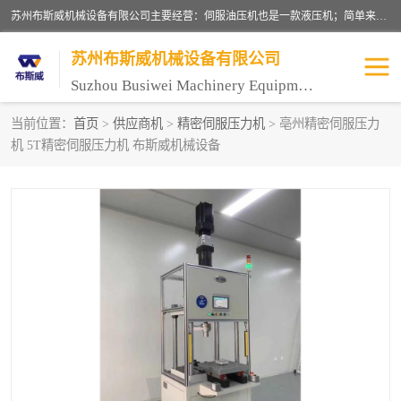
苏州布斯威机械设备有限公司主要经营：伺服油压机也是一款液压机；简单来说，传统的油压机，选用的是普通电机，普通电机容易发热，容易烧坏。伺服油压机采用先进的伺服电机，一般选用汇川 、日本大金、台达等品牌。伺服电机配套伺服泵还有伺服驱动器等部件，这样机器的电机过热，能耗的控制、机器工作的噪音都得到了完美的解决。
苏州布斯威机械设备有限公司
Suzhou Busiwei Machinery Equipment Co., Ltd.
当前位置：
首页
>
供应商机
>
精密伺服压力机
> 亳州精密伺服压力
机 5T精密伺服压力机 布斯威机械设备
单柱油压机-C型油压机
四柱油压机
数控油压机-伺服油压机
伺服压力机-电子压力机
气压机-气动压床
精密伺服压力机
伺服压力机