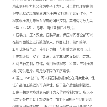
精密伺服压力机又称为电子压力机，其工作原理是由伺
服电机驱动高精度滚珠丝杆进行精密压力装配作业，全
程实现压装力与压入深度的闭环控制。其结构可分为桌
上型（ C 型）、弓形、两柱型和四柱形式。
1. 压装力，压入深度，压装深度，保压时间等全部可以
在操作面板上进行数值输入，界面友好，操作简单。
2. 相比传统气动，液压压力机，节能效果达 80% 以上，
且更加环保，安全，能满足无尘车间内设备使用要求。
3. 可自行定制，存储，调用压装程序 100 套，三种压装
模式可供选择，满足你不同的工序需求。
4. 通过 USB 接口，可以将压装数据存贮在闪存盘中，保
证产品加工数据的可追溯性，便于生产质量控制管理。
5. 由于机器本身就具有的压力和位移控制功能，所以不
需要另外在工装上加硬限位 , 加工不同规格产品时只需
调用不同压装程序，因此可以轻松地实现一机多用和柔