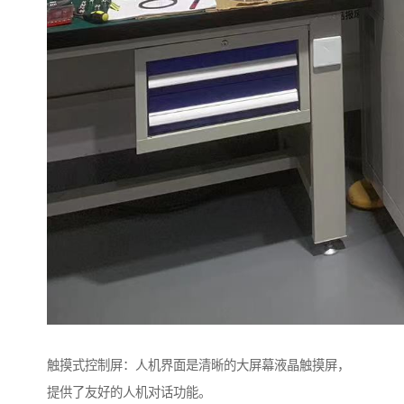
触摸式控制屏：人机界面是清晰的大屏幕液晶触摸屏，
提供了友好的人机对话功能。