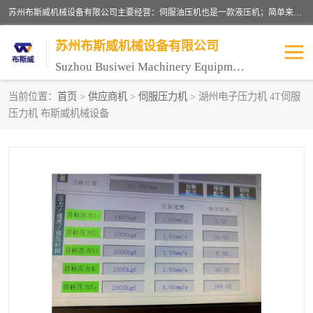
苏州布斯威机械设备有限公司主要经营：伺服油压机也是一款液压机；简单来说，传统的油压机，选用的是普通电机，普通电机容易发热，容易烧坏。伺服油压机采用先进的伺服电机，一般选用汇川 、日本大金、台达等品牌。伺服电机配套伺服泵还有伺服驱动器等部件，这样机器的电机过热，能耗的控制、机器工作的噪音都得到了完美的解决。
苏州布斯威机械设备有限公司
Suzhou Busiwei Machinery Equipment Co., Ltd.
当前位置：
首页
>
供应商机
>
伺服压力机
> 湖州电子压力机 4T伺服
压力机 布斯威机械设备
单柱油压机-C型油压机
四柱油压机
数控油压机-伺服油压机
伺服压力机-电子压力机
气压机-气动压床
精密伺服压力机
伺服压力机