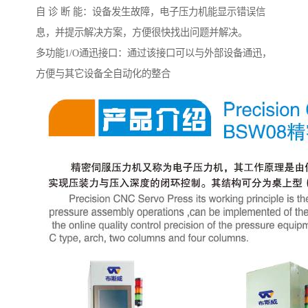
自 诊 断 能：设备发生故障，电子压力机能显示错误信
息，并提示解决方案，方便很快找出问题并解决。
多功能1/O通迅接口：通过该接口可以与外部设备通迅，
方便与其它设备全自动化的整合