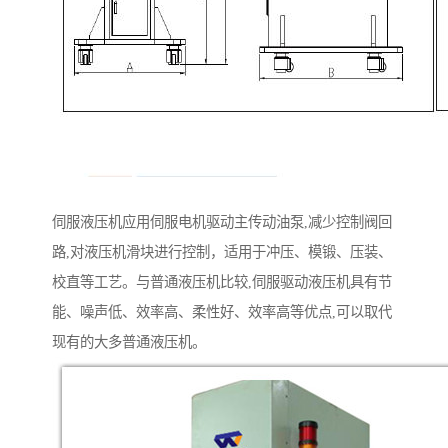
伺服液压机应用伺服电机驱动主传动油泵,减少控制阀回
路,对液压机滑块进行控制，适用于冲压、模锻、压装、
校直等工艺。与普通液压机比较,伺服驱动液压机具有节
能、噪声低、效率高、柔性好、效率高等优点,可以取代
现有的大多普通液压机。