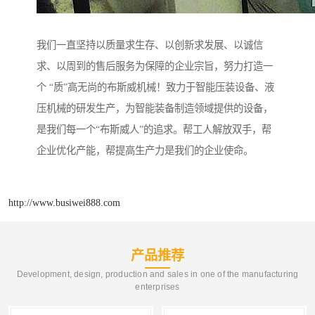
我们一直坚持以质量求生存、以创新求发展、以诚信
求、以周到的售后服务为保障的企业宗旨，努力打造一
个 “质”高无尚的布斯威机械！致力于智能压装设备、液
压机械的研发生产，为智能装备制造领域提供的设备，
是我们每一个“布斯威人”的追求。帮工人解放双手，帮
企业优化产能，帮提高生产力是我们的企业使命。
http://www.busiwei888.com
产品推荐
Development, design, production and sales in one of the manufacturing
enterprises