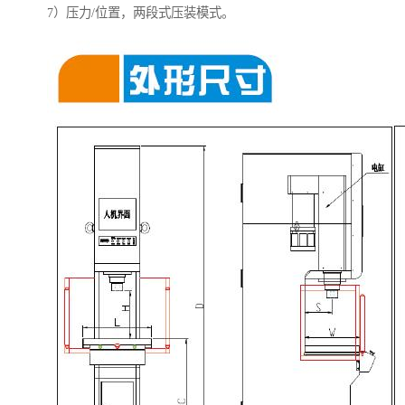
7）压力/位置，两段式压装模式。