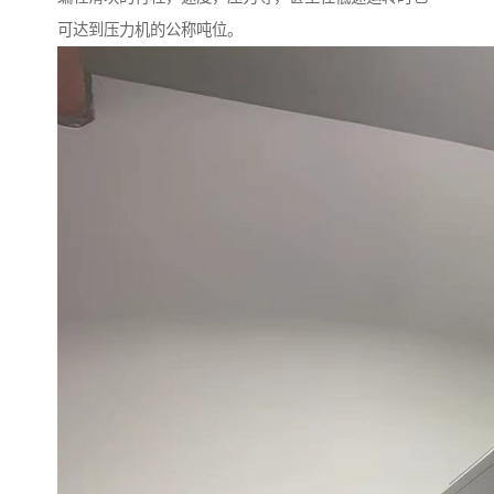
可达到压力机的公称吨位。