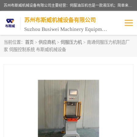
苏州布斯威机械设备有限公司主要经营：伺服油压机也是一款液压机；简单来说，传统的油压机，选用的是普通电机，普通电机容易发热，容易烧坏。伺服油压机采用先进的伺服电机，一般选用汇川 、日本大金、台达等品牌。伺服电机配套伺服泵还有伺服驱动器等部件，这样机器的电机过热，能耗的控制、机器工作的噪音都得到了完美的解决。
苏州布斯威机械设备有限公司
Suzhou Busiwei Machinery Equipment Co., Ltd.
当前位置：
首页
>
供应商机
>
伺服压力机
> 南通伺服压力机制造厂
家 伺服控制系统 布斯威机械设备
单柱油压机-C型油压机
四柱油压机
数控油压机-伺服油压机
伺服压力机-电子压力机
气压机-气动压床
精密伺服压力机
伺服压力机