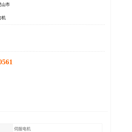
昆山市
力机
0561
伺服电机