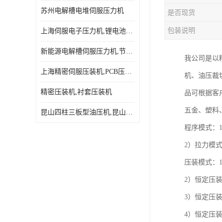
苏州电解槽电堆伺服压力机
是否现货
包装说明
上海伺服电子压力机,锂电池伺服压力机 用途广发操作简单
新能源电解槽伺服压力机,节能效果达80%以上
我公司是以精
上海精密伺服压装机,PCB压接机,线路板压接机
机、油压裁
精密压装机,衬套压装机
品可根据客
五金、塑料
昆山四柱三板型油压机,昆山精密伺服压力机
程序模式：
2）拉力模
压装模式：
2）恒定压
3）恒定压
4）恒定压装