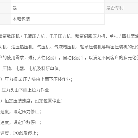
是
是否专利
木箱包装
密数压机 / 电液压力机，电子压力机、精密伺服压力机、单柱 / 四柱型
切机、油压热压机、气压机、气液增压机、轴承压装机等精密压装机的设
户的使用需求，进行人性化设计，自动化设计，以满足不同客户的多元化
、压铸、电器、电机及科研单位。
1）压力模式 压力头由上而下压装作业；
式 压力头由下而上拉力作业
1）恒定压装速度，设定位置停止；
装速度，设定压力停止；
装速度，设定位移停止；
速度，I/O触发停止；