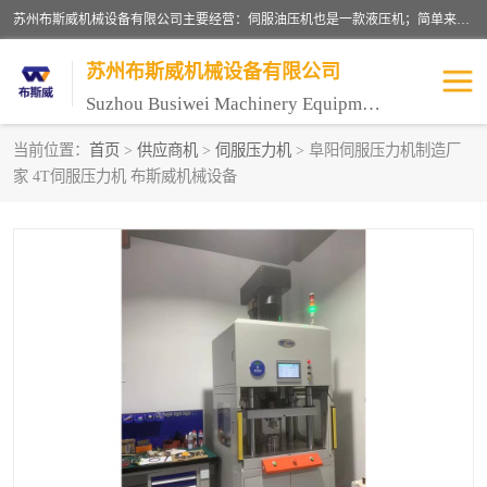
苏州布斯威机械设备有限公司主要经营：伺服油压机也是一款液压机；简单来说，传统的油压机，选用的是普通电机，普通电机容易发热，容易烧坏。伺服油压机采用先进的伺服电机，一般选用汇川 、日本大金、台达等品牌。伺服电机配套伺服泵还有伺服驱动器等部件，这样机器的电机过热，能耗的控制、机器工作的噪音都得到了完美的解决。
苏州布斯威机械设备有限公司
Suzhou Busiwei Machinery Equipment Co., Ltd.
当前位置：
首页
>
供应商机
>
伺服压力机
> 阜阳伺服压力机制造厂
家 4T伺服压力机 布斯威机械设备
单柱油压机-C型油压机
四柱油压机
数控油压机-伺服油压机
伺服压力机-电子压力机
气压机-气动压床
精密伺服压力机
伺服压力机