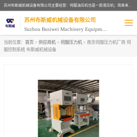
苏州布斯威机械设备有限公司主要经营：伺服油压机也是一款液压机；简单来说，传统的油压机，选用的是普通电机，普通电机容易发热，容易烧坏。伺服油压机采用先进的伺服电机，一般选用汇川 、日本大金、台达等品牌。伺服电机配套伺服泵还有伺服驱动器等部件，这样机器的电机过热，能耗的控制、机器工作的噪音都得到了完美的解决。
苏州布斯威机械设备有限公司
Suzhou Busiwei Machinery Equipment Co., Ltd.
当前位置：
首页
>
供应商机
>
伺服压力机
> 南京伺服压力机厂商 伺
服控制系统 布斯威机械设备
单柱油压机-C型油压机
四柱油压机
数控油压机-伺服油压机
伺服压力机-电子压力机
气压机-气动压床
精密伺服压力机
伺服压力机