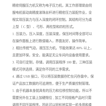
精密伺服压力机又称为电子压力机，其工作原理是由伺
服电机驱动高精度滚珠丝杆进行精密压力装配作业，全
程实现压装力与压入深度的闭环控制。其结构可分为桌
上型（ C 型）、弓形、两柱型和四柱形式。
1. 压装力，压入深度，压装深度，保压时间等全部可以
在操作面板上进行数值输入，界面友好，操作简单。
2. 相比传统气动，液压压力机，节能效果达 80% 以上，
且更加环保，安全，能满足无尘车间内设备使用要求。
3. 可自行定制，存储，调用压装程序 100 套，三种压装
模式可供选择，满足你不同的工序需求。
4. 通过 USB 接口，可以将压装数据存贮在闪存盘中，保
证产品加工数据的可追溯性，便于生产质量控制管理。
5. 由于机器本身就具有的压力和位移控制功能，所以不
需要另外在工装上加硬限位 , 加工不同规格产品时只需
调用不同压装程序，因此可以轻松地实现一机多用和柔