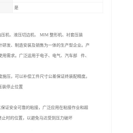
是
油压机、液压切边机、 MIM 整形机、衬套压装
计研发、制造安装及销售为一体的生产型企业。产
使用需求。广泛运用于电子、电气、汽车部 件、
深度施压，可以补偿工件尺寸公差保证终装配精度。
压装停止位置
以保证安全可靠的粘接，广泛应用在粘接作业和超
终止时的位置，以避免马达受到压力破坏