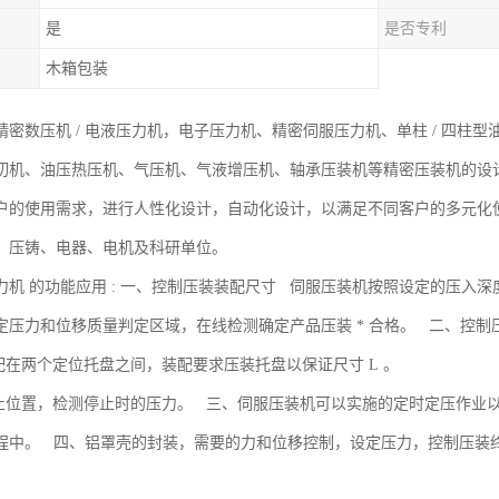
是
是否专利
木箱包装
密数压机 / 电液压力机，电子压力机、精密伺服压力机、单柱 / 四柱型
切机、油压热压机、气压机、气液增压机、轴承压装机等精密压装机的设
户的使用需求，进行人性化设计，自动化设计，以满足不同客户的多元化
、压铸、电器、电机及科研单位。
力机 的功能应用 : 一、控制压装装配尺寸 伺服压装机按照设定的压入
定压力和位移质量判定区域，在线检测确定产品压装 * 合格。 二、控制
装配在两个定位托盘之间，装配要求压装托盘以保证尺寸 L 。
停止位置，检测停止时的压力。 三、伺服压装机可以实施的定时定压作业
程中。 四、铝罩壳的封装，需要的力和位移控制，设定压力，控制压装