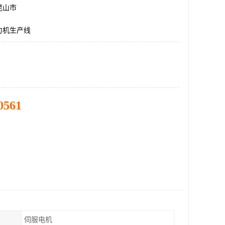
昆山市
力机生产线
0561
伺服电机