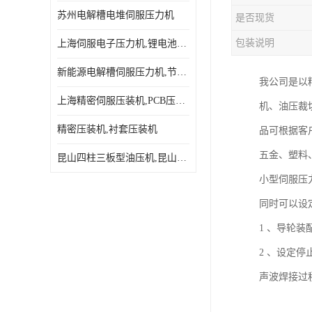
苏州电解槽电堆伺服压力机
是否现货
包装说明
上海伺服电子压力机,锂电池伺服压力机 用途广发操作简单
新能源电解槽伺服压力机,节能效果达80%以上
我公司是以精
上海精密伺服压装机,PCB压接机,线路板压接机
机、油压裁
精密压装机,衬套压装机
品可根据客
五金、塑料
昆山四柱三板型油压机,昆山精密伺服压力机
小型伺服压
同时可以设
1 、导轮
2 、设定
声波焊接过