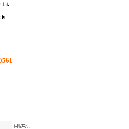
昆山市
力机
0561
伺服电机