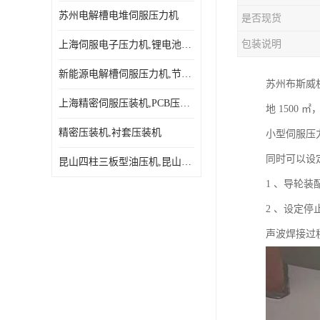
苏州电解槽电堆伺服压力机
是否现货
包装说明
上海伺服电子压力机,锂电池伺服压力机 用途广发操作简单
新能源电解槽伺服压力机,节能效果达80%以上
苏州布斯威
上海精密伺服压装机,PCB压接机,线路板压接机
地 1500 
精密压装机,衬套压装机
小型伺服压
同时可以设
昆山四柱三板型油压机,昆山精密伺服压力机
1 、导轮
2 、设定
声波焊接过