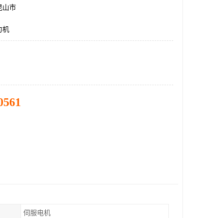
昆山市
力机
0561
伺服电机