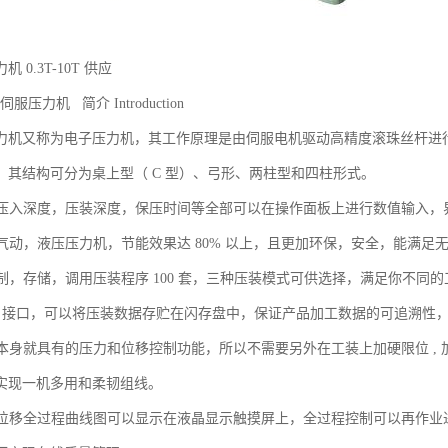
 0.3T-10T 供应
伺服压力机 简介 Introduction
力机又称为电子压力机，其工作原理是由伺服电机驱动高精度滚珠丝杆进
。其结构可分为桌上型（ C 型）、弓形、两柱型和四柱形式。
力，压入深度，压装深度，保压时间等全部可以在操作面板上进行数值输入
传统气动，液压压力机，节能效果达 80% 以上，且更加环保，安全，能满
定制，存储，调用压装程序 100 套，三种压装模式可供选择，满足你不同
 USB 接口，可以将压装数据存贮在闪存盘中，保证产品加工数据的可追溯
机器本身就具有的压力和位移控制功能，所以不需要另外在工装上加硬限位 ,
实现一机多用和柔韧组线。
力与位移全过程曲线图可以显示在液晶显示触摸屏上，全过程控制可以再作