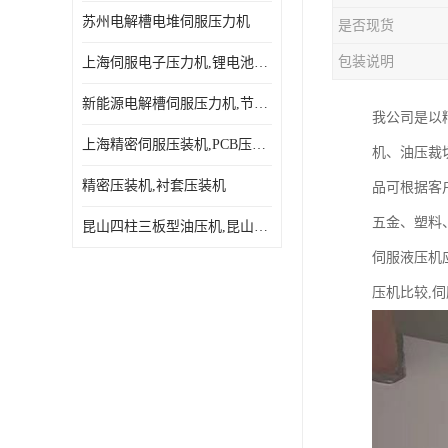
苏州电解槽电堆伺服压力机
是否现货
包装说明
上海伺服电子压力机,锂电池伺服压力机 用途广发操作简单
新能源电解槽伺服压力机,节能效果达80%以上
我公司是以精
上海精密伺服压装机,PCB压接机,线路板压接机
机、油压裁
精密压装机,衬套压装机
品可根据客
五金、塑料
昆山四柱三板型油压机,昆山精密伺服压力机
伺服液压机
压机比较,