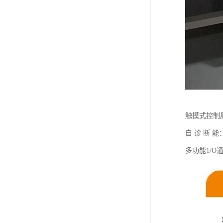
触摸式控制
自 诊 断
多功能1/