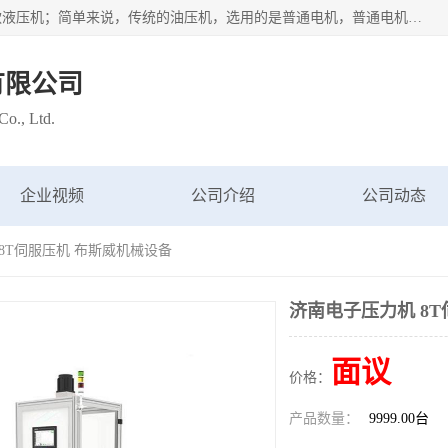
苏州布斯威机械设备有限公司主要经营：伺服油压机也是一款液压机；简单来说，传统的油压机，选用的是普通电机，普通电机容易发热，容易烧坏。伺服油压机采用先进的伺服电机，一般选用汇川 、日本大金、台达等品牌。伺服电机配套伺服泵还有伺服驱动器等部件，这样机器的电机过热，能耗的控制、机器工作的噪音都得到了完美的解决。
有限公司
o., Ltd.
企业视频
公司介绍
公司动态
 8T伺服压机 布斯威机械设备
济南电子压力机 8
面议
价格：
产品数量：
9999.00台