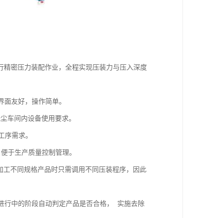
行精密压力装配作业，全程实现压装力与压入深度
，界面友好，操作简单。
足无尘车间内设备使用要求。
的工序需求。
性，便于生产质量控制管理。
 加工不同规格产品时只需调用不同压装程序，因此
业进行中的阶段自动判定产品是否合格， 实施去除