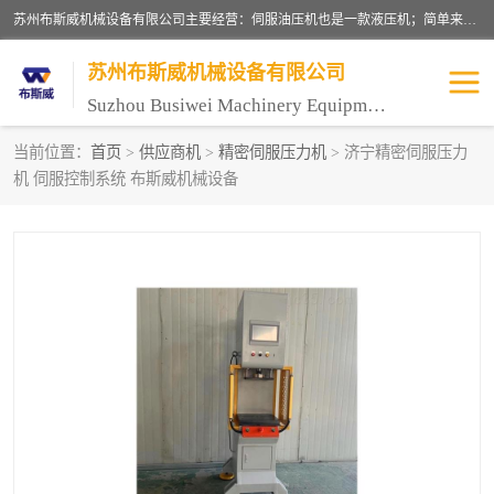
苏州布斯威机械设备有限公司主要经营：伺服油压机也是一款液压机；简单来说，传统的油压机，选用的是普通电机，普通电机容易发热，容易烧坏。伺服油压机采用先进的伺服电机，一般选用汇川 、日本大金、台达等品牌。伺服电机配套伺服泵还有伺服驱动器等部件，这样机器的电机过热，能耗的控制、机器工作的噪音都得到了完美的解决。
苏州布斯威机械设备有限公司
Suzhou Busiwei Machinery Equipment Co., Ltd.
当前位置：
首页
>
供应商机
>
精密伺服压力机
> 济宁精密伺服压力
机 伺服控制系统 布斯威机械设备
单柱油压机-C型油压机
四柱油压机
数控油压机-伺服油压机
伺服压力机-电子压力机
气压机-气动压床
精密伺服压力机
伺服压力机