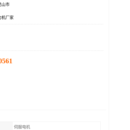
昆山市
力机厂家
0561
伺服电机