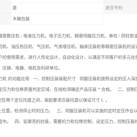
是
是否专利
木箱包装
密数压机 / 电液压力机，电子压力机、精密伺服压力机、单柱 / 四柱型
切机、油压热压机、气压机、气液增压机、轴承压装机等精密压装机的设
户的使用需求，进行人性化设计，自动化设计，以满足不同客户的多元化
、压铸、电器、电机及科研单位。
力机 的功能应用 : 一、控制压装装配尺寸 伺服压装机按照设定的压入
定压力和位移质量判定区域，在线检测确定产品压装 * 合格。 二、控制
装配在两个定位托盘之间，装配要求压装托盘以保证尺寸 L 。
停止位置，检测停止时的压力。 三、伺服压装机可以实施的定时定压作业
程中。 四、铝罩壳的封装，需要的力和位移控制，设定压力，控制压装