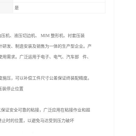
是
油压机、液压切边机、 MIM 整形机、衬套压装
计研发、制造安装及销售为一体的生产型企业。产
使用需求。广泛运用于电子、电气、汽车部 件、
深度施压，可以补偿工件尺寸公差保证终装配精度。
压装停止位置
以保证安全可靠的粘接，广泛应用在粘接作业和超
终止时的位置，以避免马达受到压力破坏