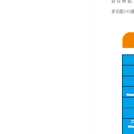
自 诊 断
多功能1/