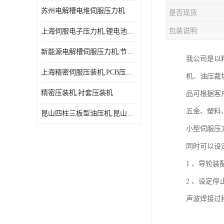
苏州电解槽电堆伺服压力机
是否现货
包装说明
上海伺服电子压力机,锂电池伺服压力机 用途广发操作简单
新能源电解槽伺服压力机,节能效果达80%以上
我公司是以精
上海精密伺服压装机,PCB压接机,线路板压接机
机、油压裁
精密压装机,衬套压装机
品可根据客
五金、塑料
昆山四柱三板型油压机,昆山精密伺服压力机
小型伺服压
同时可以设
1 、导轮
2 、设定
声波焊接过