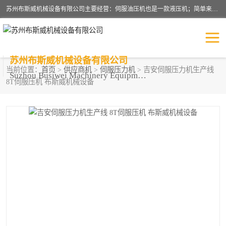
苏州布斯威机械设备有限公司主要经营：伺服油压机也是一款液压机；简单来说，传统的油压机，选用的是普通电机，普通电机容易发热，容易烧坏。伺服油压机采用先进的伺服电机，一般选用汇川 、日本大金、台达等品牌。伺服电机配套伺服泵还有伺服驱动器等部件，这样机器的电机过热，能耗的控制、机器工作的噪音都得到了完美的解决。
苏州布斯威机械设备有限公司
当前位置：
首页
>
供应商机
>
伺服压力机
> 吉安伺服压力机生产线
Suzhou Busiwei Machinery Equipment Co., Ltd.
8T伺服压机 布斯威机械设备
单柱油压机-C型油压机
四柱油压机
数控油压机-伺服油压机
伺服压力机-电子压力机
气压机-气动压床
精密伺服压力机
伺服压力机