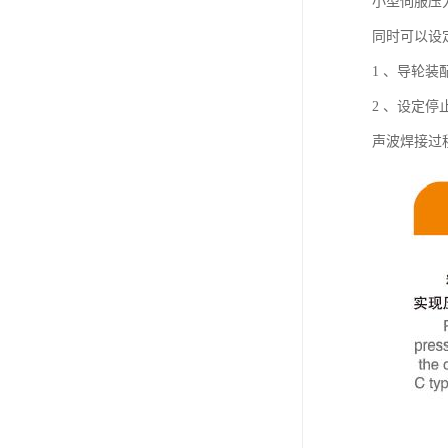
小型伺服压
同时可以设
1 、导轮
2 、设定
声波焊接过