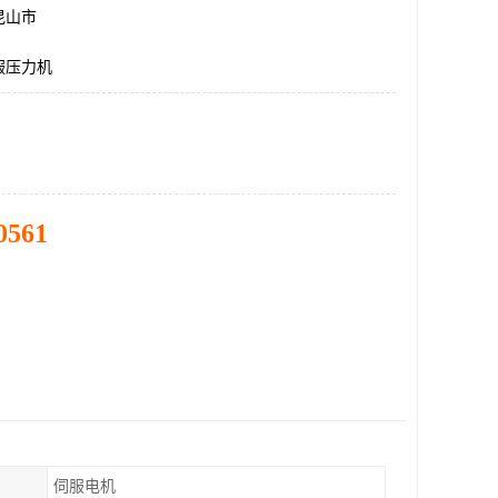
昆山市
服压力机
0561
伺服电机