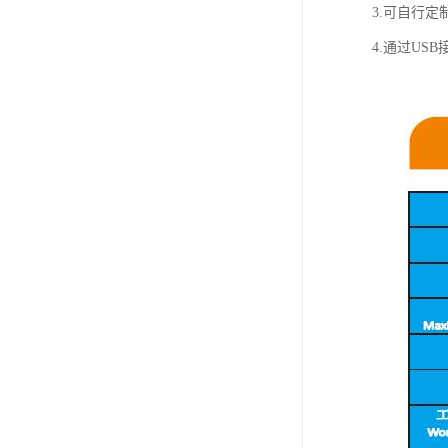
3.可自行
4.通过U