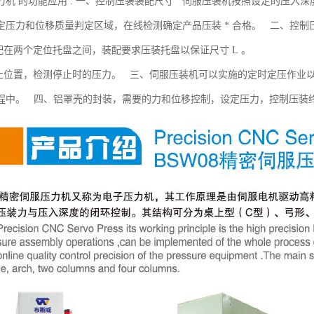
力机 的功能应用 : 一、控制压装装配尺寸 伺服压装机按照设定的压入
定压力和位移质量判定区域，在线检测确定产品压装 * 合格。 二、控制
装配在两个定位托盘之间，装配要求压装托盘以保证尺寸 L 。
停止位置，检测停止时的压力。 三、伺服压装机可以实施的定时定压作业
程中。 四、铝罩壳的封装，需要的力和位移控制，设定压力，控制压装