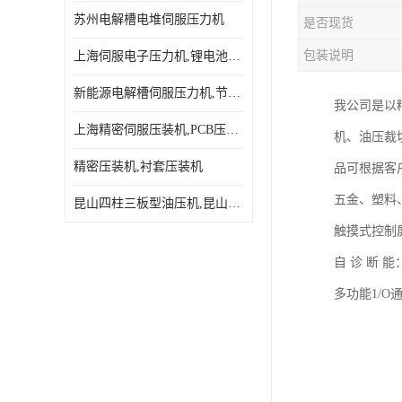
苏州电解槽电堆伺服压力机
是否现货
包装说明
上海伺服电子压力机,锂电池伺服压力机 用途广发操作简单
新能源电解槽伺服压力机,节能效果达80%以上
我公司是以精
上海精密伺服压装机,PCB压接机,线路板压接机
机、油压裁
精密压装机,衬套压装机
品可根据客
五金、塑料
昆山四柱三板型油压机,昆山精密伺服压力机
触摸式控制
自 诊 断
多功能1/