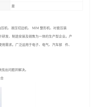
是
油压机、液压切边机、 MIM 整形机、衬套压装
计研发、制造安装及销售为一体的生产型企业。产
使用需求。广泛运用于电子、电气、汽车部 件、
快找出问题并解决。
整合