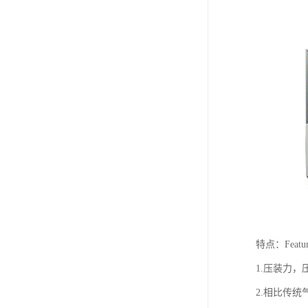
特点：Featur
1.压装力
2.相比传