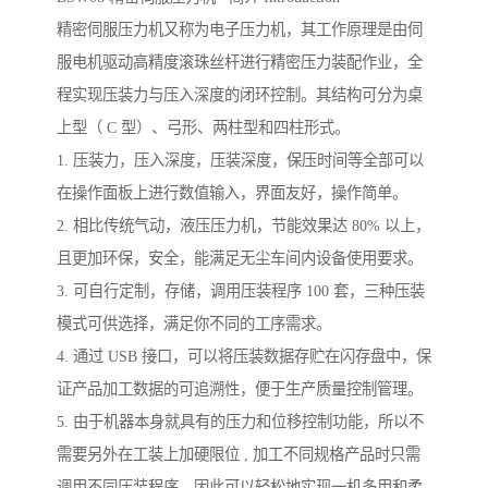
精密伺服压力机又称为电子压力机，其工作原理是由伺
服电机驱动高精度滚珠丝杆进行精密压力装配作业，全
程实现压装力与压入深度的闭环控制。其结构可分为桌
上型（ C 型）、弓形、两柱型和四柱形式。
1. 压装力，压入深度，压装深度，保压时间等全部可以
在操作面板上进行数值输入，界面友好，操作简单。
2. 相比传统气动，液压压力机，节能效果达 80% 以上，
且更加环保，安全，能满足无尘车间内设备使用要求。
3. 可自行定制，存储，调用压装程序 100 套，三种压装
模式可供选择，满足你不同的工序需求。
4. 通过 USB 接口，可以将压装数据存贮在闪存盘中，保
证产品加工数据的可追溯性，便于生产质量控制管理。
5. 由于机器本身就具有的压力和位移控制功能，所以不
需要另外在工装上加硬限位 , 加工不同规格产品时只需
调用不同压装程序，因此可以轻松地实现一机多用和柔