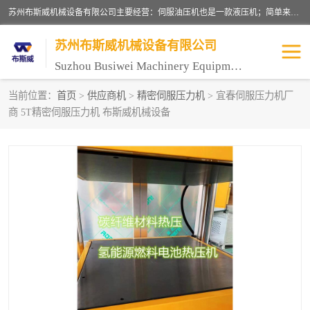
苏州布斯威机械设备有限公司主要经营：伺服油压机也是一款液压机；简单来说，传统的油压机，选用的是普通电机，普通电机容易发热，容易烧坏。伺服油压机采用先进的伺服电机，一般选用汇川 、日本大金、台达等品牌。伺服电机配套伺服泵还有伺服驱动器等部件，这样机器的电机过热，能耗的控制、机器工作的噪音都得到了完美的解决。
苏州布斯威机械设备有限公司
Suzhou Busiwei Machinery Equipment Co., Ltd.
当前位置：
首页
>
供应商机
>
精密伺服压力机
> 宜春伺服压力机厂
商 5T精密伺服压力机 布斯威机械设备
单柱油压机-C型油压机
四柱油压机
数控油压机-伺服油压机
伺服压力机-电子压力机
气压机-气动压床
精密伺服压力机
伺服压力机