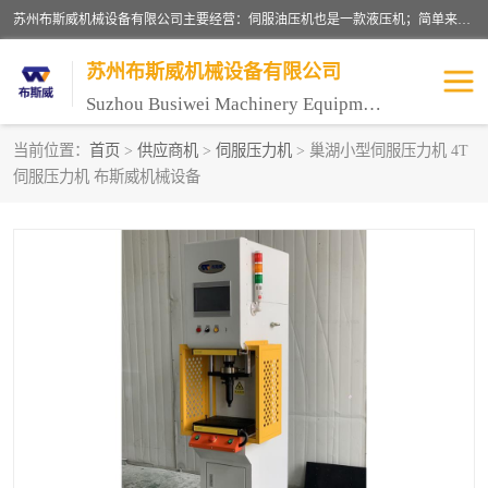
苏州布斯威机械设备有限公司主要经营：伺服油压机也是一款液压机；简单来说，传统的油压机，选用的是普通电机，普通电机容易发热，容易烧坏。伺服油压机采用先进的伺服电机，一般选用汇川 、日本大金、台达等品牌。伺服电机配套伺服泵还有伺服驱动器等部件，这样机器的电机过热，能耗的控制、机器工作的噪音都得到了完美的解决。
苏州布斯威机械设备有限公司
Suzhou Busiwei Machinery Equipment Co., Ltd.
当前位置：
首页
>
供应商机
>
伺服压力机
> 巢湖小型伺服压力机 4T
伺服压力机 布斯威机械设备
单柱油压机-C型油压机
四柱油压机
数控油压机-伺服油压机
伺服压力机-电子压力机
气压机-气动压床
精密伺服压力机
伺服压力机