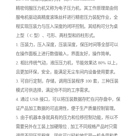
精密伺服压力机又称为电子压力机，其工作原理是由伺
服电机驱动高精度滚珠丝杆进行精密压力装配作业，全
程实现压装力与压入深度的闭环控制。其结构可分为桌
上型（ C 型）、弓形、两柱型和四柱形式。
1. 压装力，压入深度，压装深度，保压时间等全部可以
在操作面板上进行数值输入，界面友好，操作简单。
2. 相比传统气动，液压压力机，节能效果达 80% 以上，
且更加环保，安全，能满足无尘车间内设备使用要求。
3. 可自行定制，存储，调用压装程序 100 套，三种压装
模式可供选择，满足你不同的工序需求。
4. 通过 USB 接口，可以将压装数据存贮在闪存盘中，保
证产品加工数据的可追溯性，便于生产质量控制管理。
5. 由于机器本身就具有的压力和位移控制功能，所以不
需要另外在工装上加硬限位 , 加工不同规格产品时只需
调用不同压装程序，因此可以轻松地实现一机多用和柔