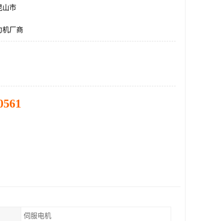
昆山市
力机厂商
0561
伺服电机