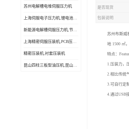
苏州电解槽电堆伺服压力机
是否现货
包装说明
上海伺服电子压力机,锂电池伺服压力机 用途广发操作简单
新能源电解槽伺服压力机,节能效果达80%以上
苏州布斯威
上海精密伺服压装机,PCB压接机,线路板压接机
地 1500 
精密压装机,衬套压装机
特点：Featur
1.压装力
昆山四柱三板型油压机,昆山精密伺服压力机
2.相比传
3.可自行
4.通过U