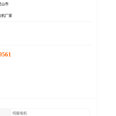
昆山市
力机厂家
0561
伺服电机