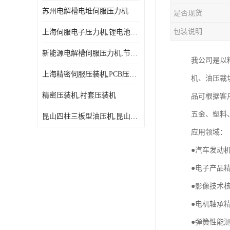
苏州电解槽电堆伺服压力机
是否现货
包装说明
上海伺服电子压力机,锂电池伺服压力机 用途广发操作简单
新能源电解槽伺服压力机,节能效果达80%以上
我公司是以精
上海精密伺服压装机,PCB压接机,线路板压接机
机、油压裁
精密压装机,衬套压装机
品可根据客
五金、塑料
昆山四柱三板型油压机,昆山精密伺服压力机
应用领域：
●汽车发动
●电子产品
●影像技术
●电机轴承
●弹簧性能