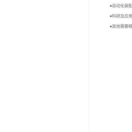
●自动化装
●科研及应
●其他需要