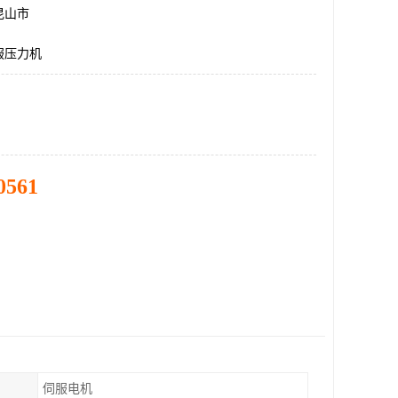
昆山市
服压力机
0561
伺服电机