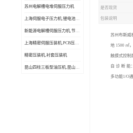
苏州电解槽电堆伺服压力机
是否现货
包装说明
上海伺服电子压力机,锂电池伺服压力机 用途广发操作简单
新能源电解槽伺服压力机,节能效果达80%以上
苏州布斯威
上海精密伺服压装机,PCB压接机,线路板压接机
地 1500 
精密压装机,衬套压装机
触摸式控制
自 诊 断
昆山四柱三板型油压机,昆山精密伺服压力机
多功能1/