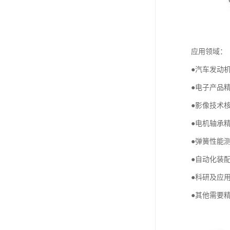
应用领域：
●汽车发动
●电子产品
●影像技术
●电机轴承
●弹簧性能
●自动化装
●科研及应
●其他需要