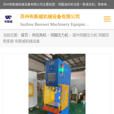
苏州布斯威机械设备有限公司主要经营：伺服油压机也是一款液压机；简单来说，传统的油压机，选用的是普通电机，普通电机容易发热，容易烧坏。伺服油压机采用先进的伺服电机，一般选用汇川 、日本大金、台达等品牌。伺服电机配套伺服泵还有伺服驱动器等部件，这样机器的电机过热，能耗的控制、机器工作的噪音都得到了完美的解决。
苏州布斯威机械设备有限公司
Suzhou Busiwei Machinery Equipment Co., Ltd.
当前位置：
首页
>
供应商机
>
伺服压力机
> 温州伺服压力机 伺服控
制系统 布斯威机械设备
单柱油压机-C型油压机
四柱油压机
数控油压机-伺服油压机
伺服压力机-电子压力机
气压机-气动压床
精密伺服压力机
伺服压力机