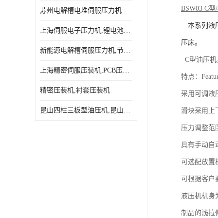
BSW03 C
型
/
苏州电解槽电堆伺服压力机
本系列液
上海伺服电子压力机,锂电池伺服压力机 用途广发操作简单
压床。
新能源电解槽伺服压力机,节能效果达80%以上
C
型油压机
上海精密伺服压装机,PCB压接机,线路板压接机
特点：
Featu
精密压装机,衬套压装机
采用可调液
昆山四柱三板型油压机,昆山精密伺服压力机
滑块采用上
压力调整范
具有手动自
可选配放置
可根据客户
液压机机身
制品的浅拉