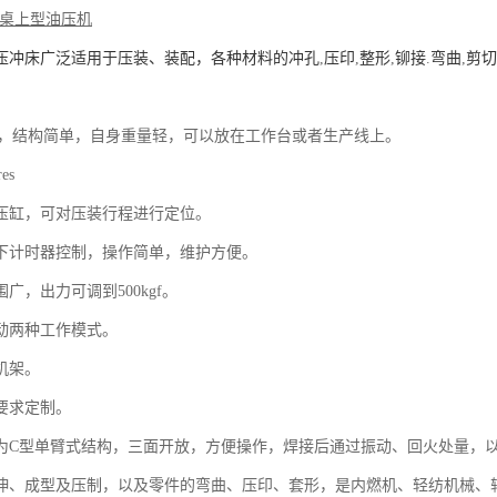
桌上型油压机
压冲床广泛适用于压装、装配，各种材料的冲孔
,
压印
,
整形
,
铆接
.
弯曲
,
剪切
，结构简单，自身重量轻，可以放在工作台或者生产线上。
res
压缸，可对压装行程进行定位。
下计时器控制，操作简单，维护方便。
围广，出力可调到
500kgf
。
动两种工作模式。
机架。
要求定制。
为
C
型单臂式结构，三面开放，方便操作，焊接后通过振动、回火处量，
伸、成型及压制，以及零件的弯曲、压印、套形，是内燃机、轻纺机械、