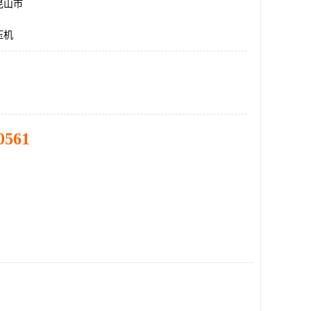
昆山市
压机
0561